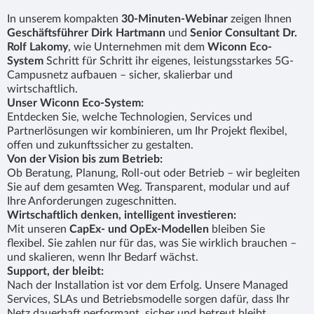
In unserem kompakten
30-Minuten-Webinar
zeigen Ihnen
Geschäftsführer Dirk Hartmann
und
Senior Consultant Dr.
Rolf Lakomy
, wie Unternehmen mit dem
Wiconn Eco-
System
Schritt für Schritt ihr eigenes, leistungsstarkes 5G-
Campusnetz aufbauen – sicher, skalierbar und
wirtschaftlich.
Unser Wiconn Eco-System:
Entdecken Sie, welche Technologien, Services und
Partnerlösungen wir kombinieren, um Ihr Projekt flexibel,
offen und zukunftssicher zu gestalten.
Von der Vision bis zum Betrieb:
Ob Beratung, Planung, Roll-out oder Betrieb – wir begleiten
Sie auf dem gesamten Weg. Transparent, modular und auf
Ihre Anforderungen zugeschnitten.
Wirtschaftlich denken, intelligent investieren:
Mit unseren
CapEx- und OpEx-Modellen
bleiben Sie
flexibel. Sie zahlen nur für das, was Sie wirklich brauchen –
und skalieren, wenn Ihr Bedarf wächst.
Support, der bleibt:
Nach der Installation ist vor dem Erfolg. Unsere Managed
Services, SLAs und Betriebsmodelle sorgen dafür, dass Ihr
Netz dauerhaft performant, sicher und betreut bleibt.