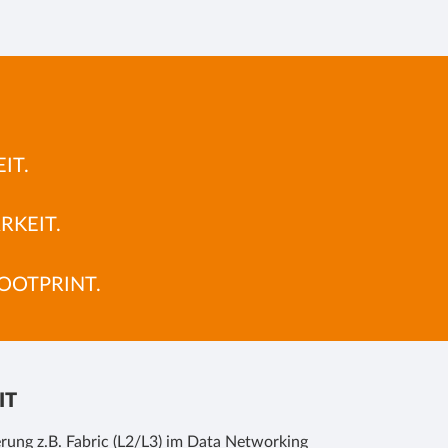
IT.
RKEIT.
OOTPRINT.
IT
rung z.B. Fabric (L2/L3) im Data Networking