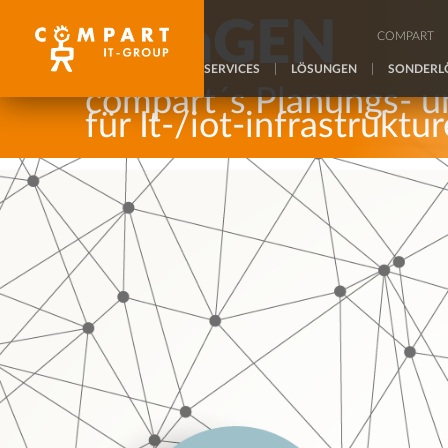
InfraGEN
COMPART
SERVICES
LÖSUNGEN
SONDERL
compart´s Planungs- u
für It-/iot-infrastruktu