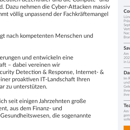
ud. Dazu nehmen die Cyber-Attacken massiv
Com
ommt völlig unpassend der Fachkräftemangel
Lün
Präs
Sept
Vert
Nac
ngt nach kompetenten Menschen und
Bra
Sa
Am 
derungen und entwickeln eine
202
in 
aft – dabei vereinen wir
rity Detection & Response, Internet- &
Da
iner proaktiven IT-Landschaft Ihren
Im 
und 
ar zu unterstützen.
Gele
ihre
ihre
ch seit einigen Jahrzehnten große
Te
t, aus dem Finanz- und
Am v
m Gesundheitswesen, die sogenannte
gem
soll