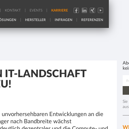
KONTAKT
EVENTS
KARRIERE
ÖSUNGEN
HERSTELLER
INFRAGEN
REFERENZEN
Ab
ke
N IT-LANDSCHAFT
U!
Sie
aus
l unvorhersehbaren Entwicklungen an die
nger nach Bandbreite wächst
WE
 deutlich dezentraler und die Compute- und