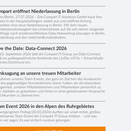
part eröffnet Niederlassung in Berlin
en/Berlin, 27.07.2026 – Die Compart IT-Solutions GmbH baut ihre
enz in der Hauptstadtregion weiter aus und eröffnet Anfang
ember eine neue Niederlassung in Berlin. Mit dem neuen
riebsstandortreagiert das Unternehmen auf die seit Jahren steigende
hfrage nach modernenWireless-Data-Networking-Lösungen in Berlin,
ndenburg und den östlichenBundesländern.
ve the Date: Data-Connect 2026
10. September 2026 lädt die Compart IT-Group zur Data-Connect
6 ins außergewöhnliche Ambiente des LünTec-UFOs + Schachthalle
Lünen/Dortmund ein.
nksagung an unsere treuen Mitarbeiter
Rahmen unseres Team-Events, das ganz im Zeichen des Austauschs
des gegenseitigen Kennenlernens stand, hatten wir die besondere
genheit, unseren Mitarbeiterinnen und Mitarbeitern persönlich zu
n Jubiläen zu gratulieren und ihnen in einer gemeinsamen Ansprache
 Urkunden zu überreichen.
am Event 2026 in den Alpen des Ruhrgebietes
ergangenen Freitag (20.03.2026) durften wir unser erstes, großes,
einsames Team-Event der Compart IT-Group erleben – und was
en wir sagen: Es war einfach rundum gelungen.