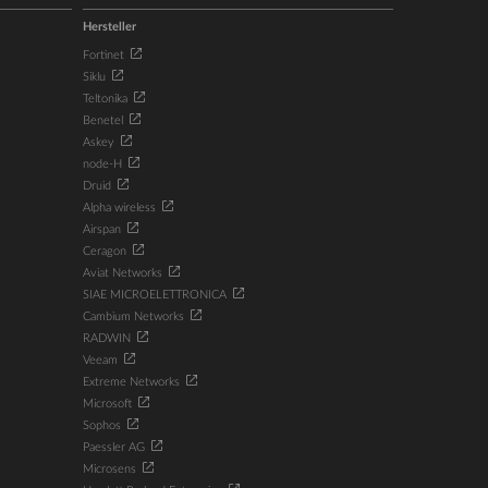
Hersteller
Fortinet
Siklu
Teltonika
Benetel
Askey
node-H
Druid
Alpha wireless
Airspan
Ceragon
Aviat Networks
SIAE MICROELETTRONICA
Cambium Networks
RADWIN
Veeam
Extreme Networks
Microsoft
Sophos
Paessler AG
Microsens