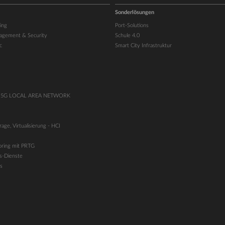
Sonderlösungen
ing
Port-Solutions
agement & Security
Schule 4.0
c
Smart City Infrastruktur
 5G LOCAL AREA NETWORK
age, Virtualisierung - HCI
ring mit PRTG
s-Dienste
s