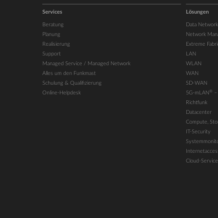
Services
Lösungen
Beratung
Data Network
Planung
Network Man
Realisierung
Extreme Fabri
Support
LAN
Managed Service / Managed Network
WLAN
Alles um den Funkmast
WAN
Schulung & Qualifizierung
SD-WAN
®
Online-Helpdesk
5G-mLAN
–
Richtfunk
Datacenter
Compute, Stor
IT-Security
Systemmonito
Internetacces
Cloud-Service